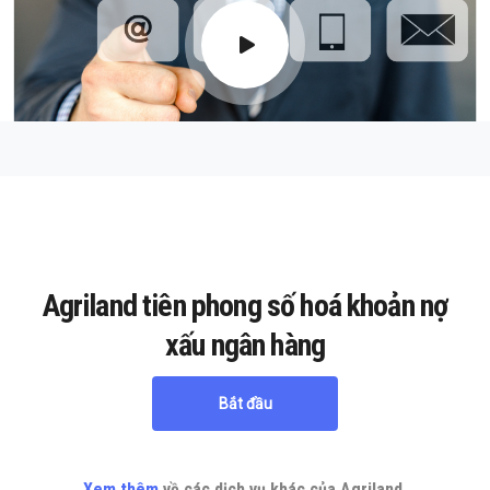
Agriland tiên phong số hoá khoản nợ
xấu ngân hàng
Bắt đầu
Xem thêm
về các dịch vụ khác của Agriland.