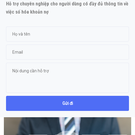
Hỗ trợ chuyên nghiệp cho người dùng có đầy đủ thông tin về
việc số hóa khoản nợ